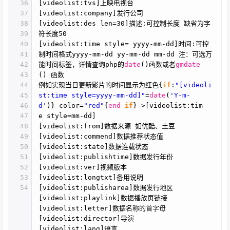
36
[videolist:tvs]上映电视台
37
[videolist:company]发行公司
38
[videolist:des len=30]描述:可控制长度 缺省为字
39
符长度50
40
[videolist:time style= yyyy-mm-dd]时间:可控
41
制时间格式yyyy-mm-dd yy-mm-dd mm-dd 注：可选万
42
能时间标签，详情查询php的
date
()函数或者
gmdate
43
() 函数
44
例如实现当日更新影片的时间显示为红色{
if
:
"[videoli
45
st:time style=yyyy-mm-dd]"
=
date
(
'Y-m-
46
d'
)} color=
"red"
{
end
if
} >[videolist:tim
47
e style=mm-dd]
48
[videolist:from]数据来源 如优酷、土豆
49
[videolist:commend]数据推荐状态值
50
[videolist:state]数据连载状态
51
[videolist:publishtime]数据发行年份
52
[videolist:ver]视频版本
53
[videolist:longtxt]备用说明
54
[videolist:publisharea]数据发行地区
[videolist:playlink]数据播放页链接
[videolist:letter]数据名称的首字母
[videolist:director]导演
[videolist:lang]语言