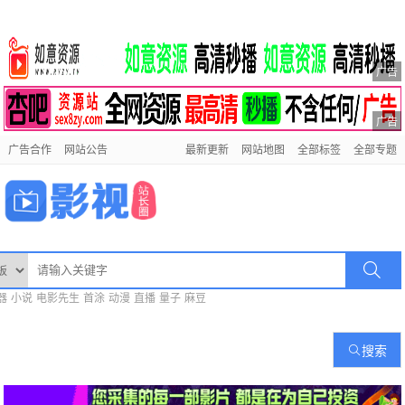
广告
广告
广告合作
网站公告
最新更新
网站地图
全部标签
全部专题
器
小说
电影先生
首涂
动漫
直播
量子
麻豆
搜索