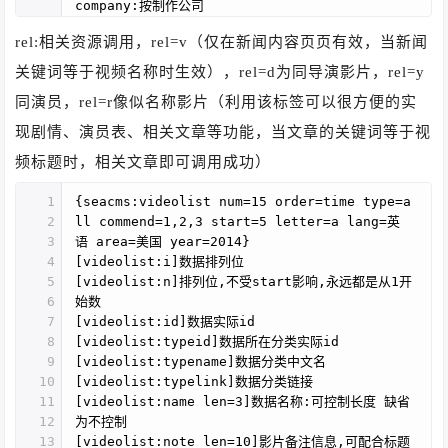
company:按制作公司
rel:相关资源调用，rel=v（仅在新闻内容页页有效，当新闻
关键词等于视频名称时生效），rel=d为同导演影片，rel=y
同演员，rel=r像似名称影片（利用该标签可以很方便的实
现剧情、演员表、相关文章等功能，当文章的关键词等于视
频标题时，相关文章即可调用成功）
1
{seacms:videolist num=15 order=time type=a
2
ll commend=1,2,3 start=5 letter=a lang=英
3
语 area=美国 year=2014}
4
[videolist:i]数据排列位
5
[videolist:n]排列位,不受start影响,永远都是从1开
6
始数
7
[videolist:id]数据实际id
8
[videolist:typeid]数据所在分类实际id
9
[videolist:typename]数据分类中文名
10
[videolist:typelink]数据分类链接
11
[videolist:name len=3]数据名称:可控制长度 缺省
12
为不控制
13
[videolist:note len=10]影片备注信息,可配合标题