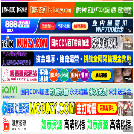
广告
广告
广告
广告
广告
广告
广告
广告