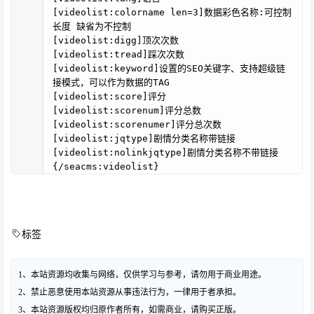
[videolist:colorname len=3]数据彩色名称:可控制
长度 缺省为不控制
[videolist:digg]顶次次数
[videolist:tread]踩次次数
[videolist:keyword]设置的SEO关键字、支持超级链
接模式，可以作为数据的TAG
[videolist:score]评分
[videolist:scorenum]评分总数
[videolist:scorenumer]评分总次数
[videolist:jqtype]剧情分类名称带链接
[videolist:nolinkjqtype]剧情分类名称不带链接
{/seacms:videolist}
标签
1、本站资源均收集与网络，仅供学习与参考，请勿用于商业用途。
2、禁止恶意使用本站资源从事违法行为，一律用于者承担。
3、本站资源版权均归原作者所有，如需商业，请购买正版。