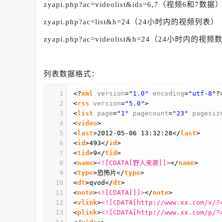
zyapi.php?ac=videolist&ids=6,7（视频6和7数据
zyapi.php?ac=list&h=24（24小时内的视频列表）
zyapi.php?ac=videolist&h=24（24小时内的视
列表数据格式：
1
<?
xml
version
=
"1.0"
encoding
=
"utf-8"
?
2
<
rss
version
=
"5.0"
>
3
<
list
page
=
"1"
pagecount
=
"23"
pagesiz
4
<
video
>
5
<
last
>2012-05-06 13:32:28</
last
>
6
<
id
>493</
id
>
7
<
tid
>9</
tid
>
8
<
name
>
<![CDATA[野人来袭]]>
</
name
>
9
<
type
>恐怖片</
type
>
10
<
dt
>qvod</
dt
>
11
<
note
>
<![CDATA[]]>
</
note
>
12
<
vlink
>
<![CDATA[http://www.xx.com/v/?
13
<
plink
>
<![CDATA[http://www.xx.com/p/?