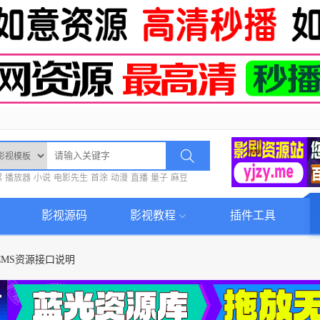
螺
播放器
小说
电影先生
首涂
动漫
直播
量子
麻豆
影视源码
影视教程
插件工具
CMS资源接口说明