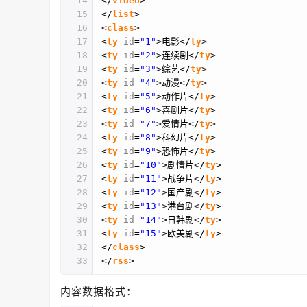
14
</
video
>
15
</
list
>
16
<
class
>
17
<
ty
id
=
"1"
>电影</
ty
>
18
<
ty
id
=
"2"
>连续剧</
ty
>
19
<
ty
id
=
"3"
>综艺</
ty
>
20
<
ty
id
=
"4"
>动漫</
ty
>
21
<
ty
id
=
"5"
>动作片</
ty
>
22
<
ty
id
=
"6"
>喜剧片</
ty
>
23
<
ty
id
=
"7"
>爱情片</
ty
>
24
<
ty
id
=
"8"
>科幻片</
ty
>
25
<
ty
id
=
"9"
>恐怖片</
ty
>
26
<
ty
id
=
"10"
>剧情片</
ty
>
27
<
ty
id
=
"11"
>战争片</
ty
>
28
<
ty
id
=
"12"
>国产剧</
ty
>
29
<
ty
id
=
"13"
>港台剧</
ty
>
30
<
ty
id
=
"14"
>日韩剧</
ty
>
31
<
ty
id
=
"15"
>欧美剧</
ty
>
32
</
class
>
33
</
rss
>
内容数据格式：