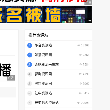
广告
广告
推荐资源站
茅台资源站
1
13368
如意资源网
2
7366
杏吧资源采集站
3
7584
影剧资源网
4
4199
广告
黑料资源网
5
5960
红牛资源站
6
8419
光速影视资源站
7
27991