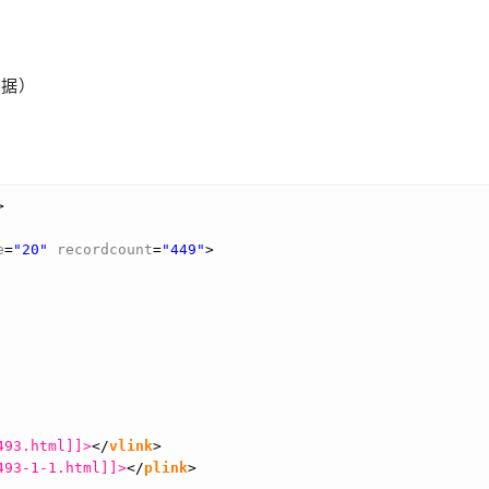
）
频数据）
>
e
=
"20"
recordcount
=
"449"
>
493.html]]>
</
vlink
>
493-1-1.html]]>
</
plink
>