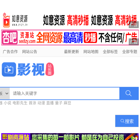
广告
广告
广告合作
网站公告
最新更新
网站地图
全部标签
全部专题
器
小说
电影先生
首涂
动漫
直播
量子
麻豆
搜索