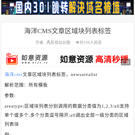
广告
海洋CMS文章区域块列表标签
作者 :
影视站长圈
共
108人阅读
广告
海洋cms
文章区域块列表标签，newsarealist
解析范围：所有模板
参数:
areatype:区域块列表分别调用的数据分类值为1,2,3/all支持
单个或多个,多个分类逗号隔开;all调出全部一级分类的区域
列表块
例: