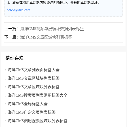
4、转载或引用本网站内容须注明原网址，并标明本网站网址：
www.yszzq.com
上一篇：
海洋CMS视频单层循环数据列表标签
下一篇：
海洋CMS文章区域块列表标签
猜你喜欢
海洋CMS文章列表页标签大全
海洋CMS文章区域块列表标签
海洋CMS文章区域块列表标签
海洋CMS搜索页列表常用标签大全
海洋CMS全局标签大全
海洋CMS自定义页列表标签
海洋CMS调用视频区域块列表标签