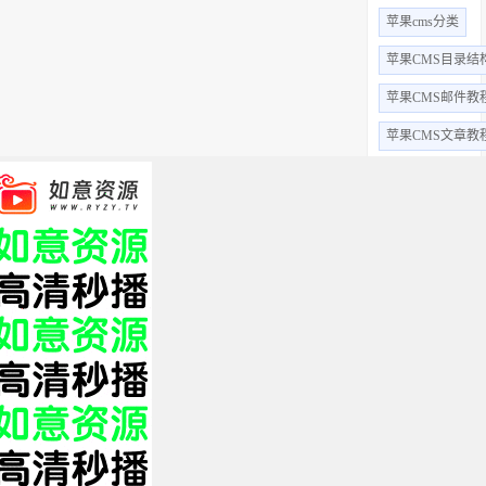
苹果cms分类
苹果CMS目录结
苹果CMS邮件教
苹果CMS文章教
苹果CMS视频教
苹果CMS用户教
苹果CMS字段
苹果cms采集
苹果cms后台
全部标签 +
关于我们
免责申明
帮助中心
XML
HTML
TXT
Copyright © 2019 影视站长圈 www.yszzq.com 版权所有