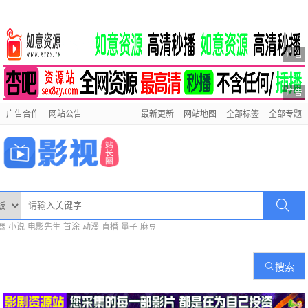
广告
广告
广告合作
网站公告
最新更新
网站地图
全部标签
全部专题
器
小说
电影先生
首涂
动漫
直播
量子
麻豆
搜索