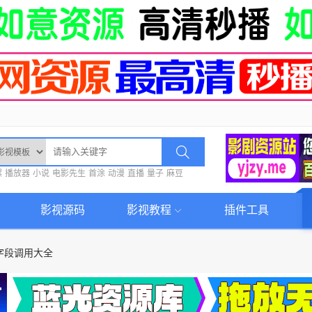
螺
播放器
小说
电影先生
首涂
动漫
直播
量子
麻豆
影视源码
影视教程
插件工具
字段调用大全