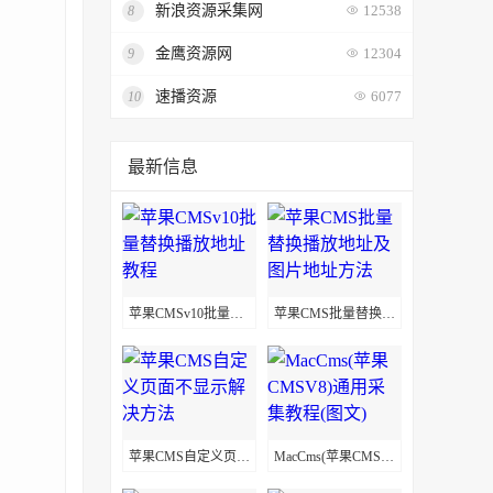
新浪资源采集网
8
12538
金鹰资源网
9
12304
速播资源
10
6077
最新信息
苹果CMSv10批量替换播放地址教程
苹果CMS批量替换播放地址及图片地址方法
苹果CMS自定义页面不显示解决方法
MacCms(苹果CMSV8)通用采集教程(图文)