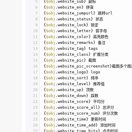
5
{
$obj
.website_sub} 副标
6
{
$obj
.website_en} 拼音
7
{
$obj
.website_jumpurl} 跳转url
8
{
$obj
.website_status} 状态
9
{
$obj
.website_lock} 锁定
10
{
$obj
.website_letter} 首字母
11
{
$obj
.website_color} 高亮颜色
12
{
$obj
.website_remarks} 备注
13
{
$obj
.website_tag} tags
14
{
$obj
.website_class} 扩展分类
15
{
$obj
.website_pic} 截图
16
{
$obj
.website_pic_screenshot}截图多个
17
{
$obj
.website_logo} logo
18
{
$obj
.website_sort} 排序
19
{
$obj
.website_level} 推荐值
20
{
$obj
.website_up} 顶数
21
{
$obj
.website_down} 踩数
22
{
$obj
.website_score} 平均分
23
{
$obj
.website_score_all} 总评分
24
{
$obj
.website_score_num} 评分次数
25
{
$obj
.website_time} 更新时间
26
{
$obj
.website_time_add} 添加时间
27
{
$obj
.website_time_hits} 点击时间