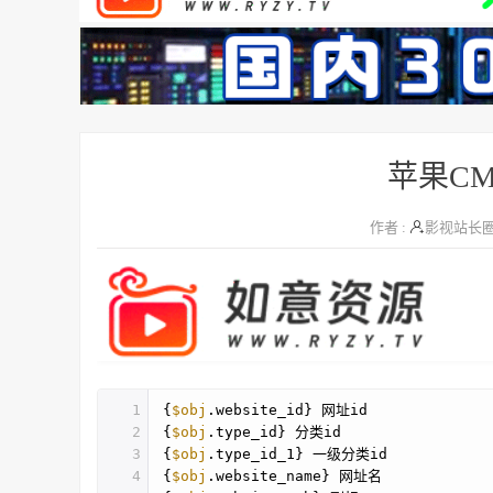
苹果C
作者 :
影视站长
1
{
$obj
.website_id} 网址id
2
{
$obj
.type_id} 分类id
3
{
$obj
.type_id_1} 一级分类id
4
{
$obj
.website_name} 网址名