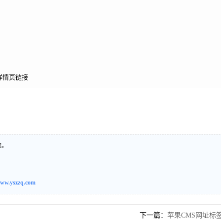
网址详情页链接
途。
ww.yszzq.com
下一篇：
苹果CMS网址标