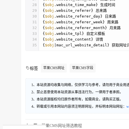
28
{
$obj
.website_time_make} 生成时间
29
{
$obj
.website_referer} 总来路
30
{
$obj
.website_referer_day} 日来路
31
{
$obj
.website_referer_week} 周来路
32
{
$obj
.website_referer_month} 月来路
33
{
$obj
.website_tpl} 自定义模板
34
{
$obj
.website_content} 详情
35
{
$obj
|mac_url_website_detail} 获取
苹果CMS网址
苹果CMS字段
标签
1、本站资源均收集与网络，仅供学习与参考，请勿用于商业用
2、禁止恶意使用本站资源从事违法行为，一律用于者承担。
3、本站资源版权均归原作者所有，如需商业，请购买正版。
4、转载或引用本网站内容须注明原网址，并标明本网站网址：
w
上一篇：
苹果CMS网址筛选教程