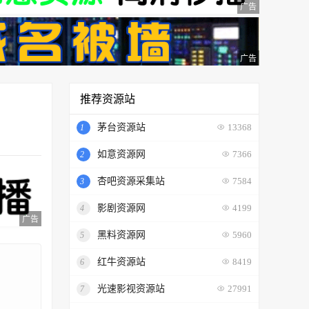
广告
广告
推荐资源站
茅台资源站
1
13368
如意资源网
2
7366
杏吧资源采集站
3
7584
影剧资源网
4
4199
广告
黑料资源网
5
5960
红牛资源站
6
8419
光速影视资源站
7
27991