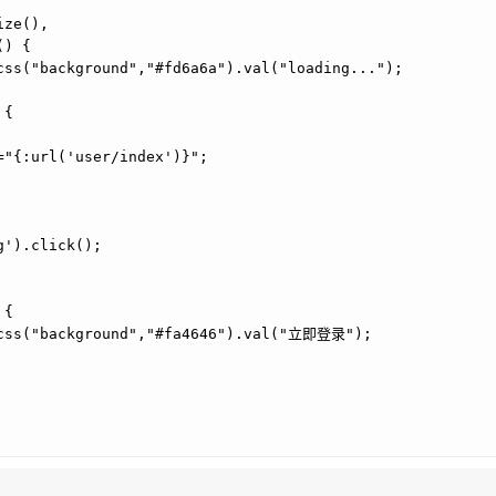
ize(),
() {
css("background","#fd6a6a").val("loading...");
 {
="{:url('user/index')}";
g').click();
 {
.css("background","#fa4646").val("立即登录");