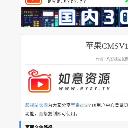
苹果CMSV
作者 :
影视站长
影视站长圈
为大家分享
苹果cms
V10用户中心登录
功能，直接复制即可使用。
页面文件路径