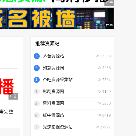
广告
广告
推荐资源站
茅台资源站
1
13368
如意资源网
2
7366
杏吧资源采集站
3
7584
影剧资源网
4
4199
广告
黑料资源网
5
5960
等完整
红牛资源站
6
8419
光速影视资源站
7
27991