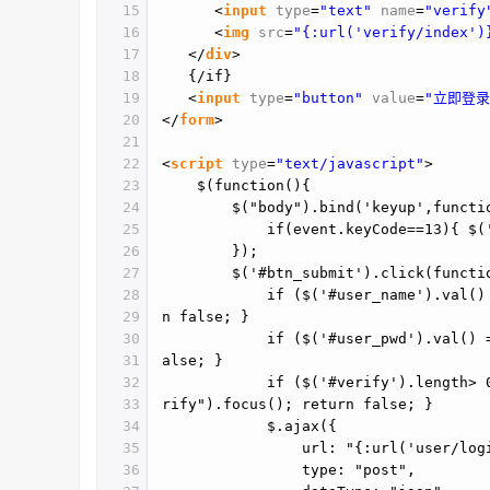
15
<
input
type
=
"text"
name
=
"verify
16
<
img
src
=
"{:url('verify/index')
17
</
div
>
18
{/if}
19
<
input
type
=
"button"
value
=
"立即登录
20
</
form
>
21
22
<
script
type
=
"text/javascript"
>
23
$(function(){
24
$("body").bind('keyup',functi
25
if(event.keyCode==13){ $(
26
});
27
$('#btn_submit').click(functi
28
if ($('#user_name').val(
29
n false; }
30
if ($('#user_pwd').val()
31
alse; }
32
if ($('#verify').length>
33
rify").focus(); return false; }
34
$.ajax({
35
url: "{:url('user/log
36
type: "post",