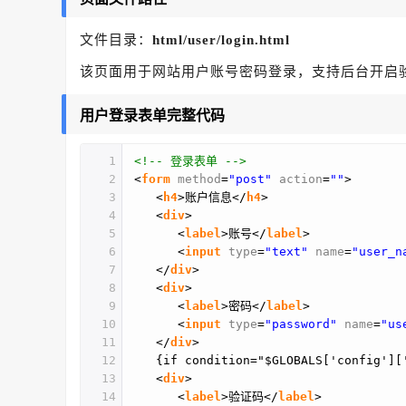
文件目录：
html/user/login.html
该页面用于网站用户账号密码登录，支持后台开启
用户登录表单完整代码
1
<!-- 登录表单 -->
2
<
form
method
=
"post"
action
=
""
>
3
<
h4
>账户信息</
h4
>
4
<
div
>
5
<
label
>账号</
label
>
6
<
input
type
=
"text"
name
=
"user_n
7
</
div
>
8
<
div
>
9
<
label
>密码</
label
>
10
<
input
type
=
"password"
name
=
"us
11
</
div
>
12
{if condition="$GLOBALS['config'][
13
<
div
>
14
<
label
>验证码</
label
>