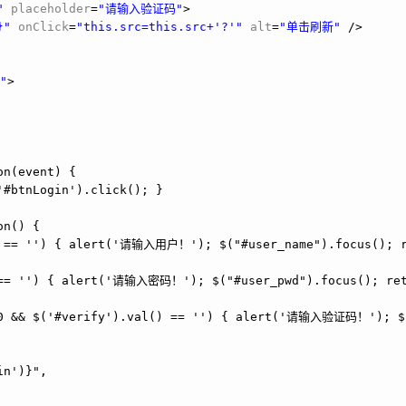
"
placeholder
=
"请输入验证码"
>
}"
onClick
=
"this.src=this.src+'?'"
alt
=
"单击刷新"
/>
"
>
on(event) {
'#btnLogin').click(); }
on() {
) == '') { alert('请输入用户！'); $("#user_name").focus(); 
 == '') { alert('请输入密码！'); $("#user_pwd").focus(); re
 0 && $('#verify').val() == '') { alert('请输入验证码！'); $
in')}",