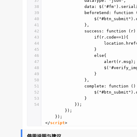
37
dataType: "json",
38
data: $('#fm').serial
39
beforeSend: function 
40
$("#btn_submit").
41
},
42
success: function (r)
43
if(r.code==1){
44
location.href
45
}
46
else{
47
alert(r.msg);
48
$('#verify_im
49
}
50
},
51
complete: function ()
52
$("#btn_submit")
53
}
54
});
});
});
</
script
>
使用说明与建议