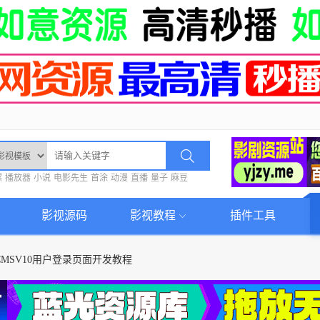
螺
播放器
小说
电影先生
首涂
动漫
直播
量子
麻豆
影视源码
影视教程
插件工具
CMSV10用户登录页面开发教程