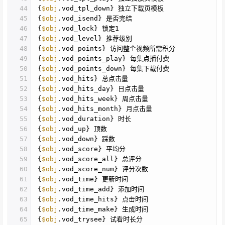
44
{
$obj
.vod_tpl_down} 独立下载页模板
45
{
$obj
.vod_isend} 是否完结
46
{
$obj
.vod_lock} 锁定1
47
{
$obj
.vod_level} 推荐级别
48
{
$obj
.vod_points} 访问整个视频所需积分
49
{
$obj
.vod_points_play} 每集点播付费
50
{
$obj
.vod_points_down} 每集下载付费
51
{
$obj
.vod_hits} 总点击量
52
{
$obj
.vod_hits_day} 日点击量
53
{
$obj
.vod_hits_week} 周点击量
54
{
$obj
.vod_hits_month} 月点击量
55
{
$obj
.vod_duration} 时长
56
{
$obj
.vod_up} 顶数
57
{
$obj
.vod_down} 踩数
58
{
$obj
.vod_score} 平均分
59
{
$obj
.vod_score_all} 总评分
60
{
$obj
.vod_score_num} 评分次数
61
{
$obj
.vod_time} 更新时间
62
{
$obj
.vod_time_add} 添加时间
63
{
$obj
.vod_time_hits} 点击时间
64
{
$obj
.vod_time_make} 生成时间
65
{
$obj
.vod_trysee} 试看时长分