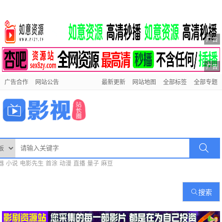
广告
广告
广告合作
网站公告
最新更新
网站地图
全部标签
全部专题
器
小说
电影先生
首涂
动漫
直播
量子
麻豆
搜索