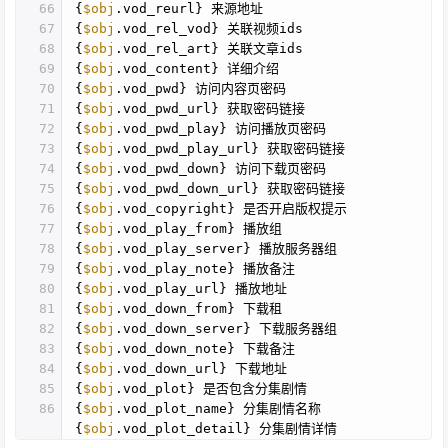
66
{
$obj
.vod_reurl} 来源地址
67
{
$obj
.vod_rel_vod} 关联视频ids
68
{
$obj
.vod_rel_art} 关联文章ids
69
{
$obj
.vod_content} 详细介绍
70
{
$obj
.vod_pwd} 访问内容页密码
71
{
$obj
.vod_pwd_url} 获取密码链接
72
{
$obj
.vod_pwd_play} 访问播放页密码
73
{
$obj
.vod_pwd_play_url} 获取密码链接
74
{
$obj
.vod_pwd_down} 访问下载页密码
75
{
$obj
.vod_pwd_down_url} 获取密码链接
76
{
$obj
.vod_copyright} 是否开启版权提示
77
{
$obj
.vod_play_from} 播放组
78
{
$obj
.vod_play_server} 播放服务器组
79
{
$obj
.vod_play_note} 播放备注
80
{
$obj
.vod_play_url} 播放地址
81
{
$obj
.vod_down_from} 下载租
82
{
$obj
.vod_down_server} 下载服务器组
83
{
$obj
.vod_down_note} 下载备注
84
{
$obj
.vod_down_url} 下载地址
85
{
$obj
.vod_plot} 是否包含分集剧情
86
{
$obj
.vod_plot_name} 分集剧情名称
{
$obj
.vod_plot_detail} 分集剧情详情