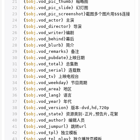
21
{
$obj
.vod_pic_thumb} 缩略图
22
{
$obj
.vod_pic_slide} 幻灯图
23
{
$obj
.vod_pic_screenshot}截图多个图片用$$$连接
24
{
$obj
.vod_actor} 主演
25
{
$obj
.vod_director} 导演
26
{
$obj
.vod_writer}编剧
27
{
$obj
.vod_behind}幕后
28
{
$obj
.vod_blurb} 简介
29
{
$obj
.vod_remarks} 备注
30
{
$obj
.vod_pubdate}上映日期
31
{
$obj
.vod_total} 总集数
32
{
$obj
.vod_serial} 连载数
33
{
$obj
.vod_tv} 上映电视台
34
{
$obj
.vod_weekday} 节目周期
35
{
$obj
.vod_area} 地区
36
{
$obj
.vod_lang} 语言
37
{
$obj
.vod_year} 年代
38
{
$obj
.vod_version} 版本-dvd,hd,720p
39
{
$obj
.vod_state} 资源类别-正片,预告片,花絮
40
{
$obj
.vod_author} 编辑人员
41
{
$obj
.vod_jumpurl} 跳转url
42
{
$obj
.vod_tpl} 独立模板
43
{
$obj
.vod_tpl_play} 独立播放页模板