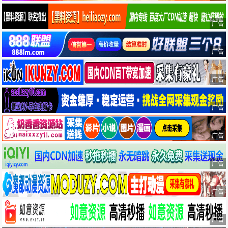
广告
广告
广告
广告
广告
广告
广告
广告