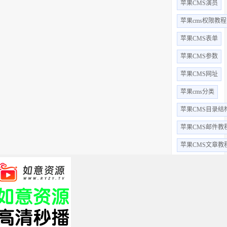
苹果CMS演员
苹果cms权限教程
苹果CMS表单
苹果CMS参数
苹果CMS网址
苹果cms分类
苹果CMS目录结
苹果CMS邮件教
苹果CMS文章教
苹果CMS视频教
苹果CMS用户教
苹果CMS字段
苹果cms采集