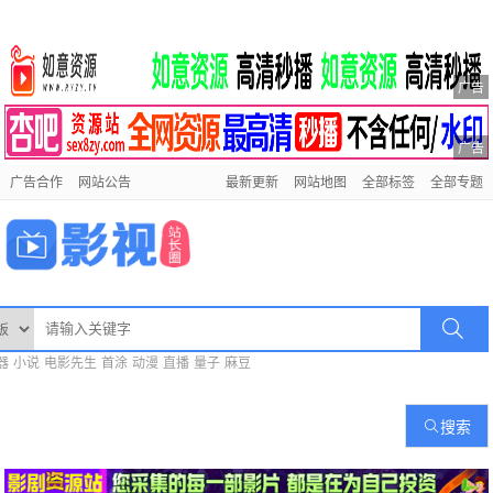
广告
广告
广告合作
网站公告
最新更新
网站地图
全部标签
全部专题
器
小说
电影先生
首涂
动漫
直播
量子
麻豆
搜索