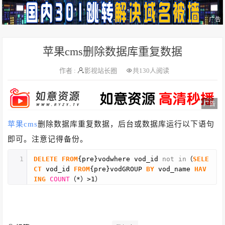
广告
苹果cms删除数据库重复数据
作者 :
影视站长圈
共
130人阅读
广告
苹果cms
删除数据库重复数据，后台或数据库运行以下语句
即可。注意记得备份。
1
DELETE
FROM
{pre}vodwhere vod_id
not
in
（
SELE
CT
vod_id
FROM
{pre}vodGROUP
BY
vod_name
HAV
ING
COUNT
（*）>1）