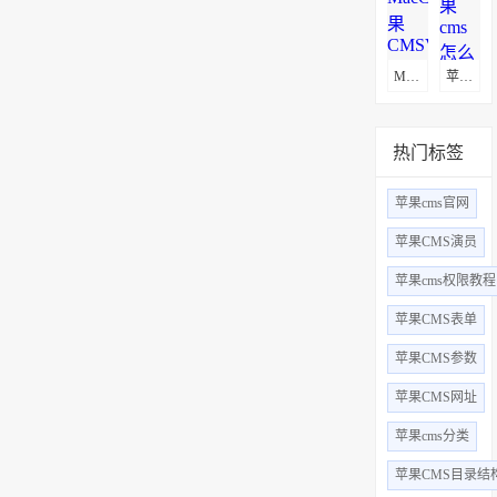
MacCms(苹果CMSV10)通用采集教程(图文)
苹果cms怎么更换logo
热门标签
苹果cms官网
苹果CMS演员
苹果cms权限教程
苹果CMS表单
苹果CMS参数
苹果CMS网址
苹果cms分类
苹果CMS目录结