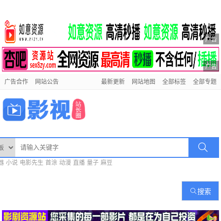
广告
广告
广告合作
网站公告
最新更新
网站地图
全部标签
全部专题
器
小说
电影先生
首涂
动漫
直播
量子
麻豆
搜索