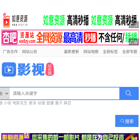
广告
广告
广告合作
网站公告
最新更新
网站地图
全部标签
全部专题
器
小说
电影先生
首涂
动漫
直播
量子
麻豆
搜索