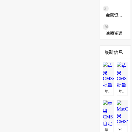
9
金鹰资源网
10
速播资源
最新信息
苹果CMSv10批量替换播放地址教程
苹果CMS批量替换播放地址及图片地址方法
苹果CMS自定义页面不显示解决方法
MacCms(苹果CMSV8)通用采集教程(图文)