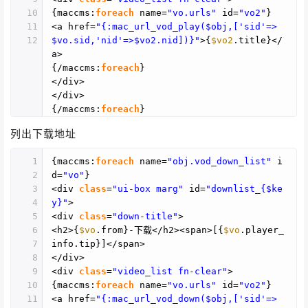
10
{maccms:
foreach
name=
"vo.urls"
id=
"vo2"
}
11
<a href=
"{:mac_url_vod_play($obj,['sid'=>
12
$vo.sid,'nid'=>$vo2.nid])}"
>{
$vo2
.title}</
a>
{/maccms:
foreach
}
</div>
</div>
{/maccms:
foreach
}
列出下载地址
1
{maccms:
foreach
name=
"obj.vod_down_list"
i
2
d=
"vo"
}
3
<div
class
=
"ui-box marg"
id=
"downlist_{$ke
4
y}"
>
5
<div
class
=
"down-title"
>
6
<h2>{
$vo
.from}-下载</h2><span>[{
$vo
.player_
7
info.tip}]</span>
8
</div>
9
<div
class
=
"video_list fn-clear"
>
10
{maccms:
foreach
name=
"vo.urls"
id=
"vo2"
}
11
<a href=
"{:mac_url_vod_down($obj,['sid'=>