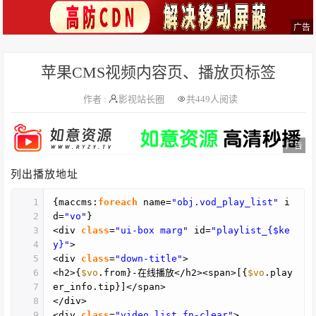
广告
苹果CMS视频内容页、播放页标签
作者 :
影视站长圈
共
449人阅读
广告
列出播放地址
1
{maccms:
foreach
name=
"obj.vod_play_list"
i
2
d=
"vo"
}
3
<div
class
=
"ui-box marg"
id=
"playlist_{$ke
4
y}"
>
5
<div
class
=
"down-title"
>
6
<h2>{
$vo
.from}-在线播放</h2><span>[{
$vo
.play
7
er_info.tip}]</span>
8
</div>
9
<div
class
=
"video_list fn-clear"
>