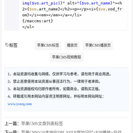
img($vo.art_pic)}"
alt=
"{$vo.art_name}"
><h
2>{
$vo
.art_name}</h2><p></p><i>{
$vo
.vod_fr
om}</i><em></em></a></li>
{/maccms:art}
</ul>
标签
苹果CMS标签
播放页
苹果CMS播放页
苹果CMS视频教程
1、本站资源均收集与网络，仅供学习与参考，请勿用于商业用途。
2、禁止恶意使用本站资源从事违法行为，一律用于者承担。
3、本站资源版权均归原作者所有，如需商业，请购买正版。
4、转载或引用本网站内容须注明原网址，并标明本网站网址：
www.yszzq.com
上一篇：
苹果CMS文章列表标签
下一篇：
苹果CMSV10本地化DPLAYER增加记忆+P2P播放+自动下一集方法