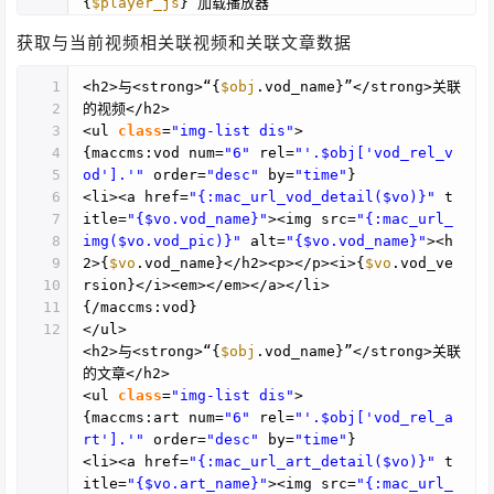
{
$player_js
} 加载播放器
获取与当前视频相关联视频和关联文章数据
1
<h2>与<strong>“{
$obj
.vod_name}”</strong>关联
2
的视频</h2>
3
<ul
class
=
"img-list dis"
>
4
{maccms:vod num=
"6"
rel=
"'.$obj['vod_rel_v
5
od'].'"
order=
"desc"
by=
"time"
}
6
<li><a href=
"{:mac_url_vod_detail($vo)}"
t
7
itle=
"{$vo.vod_name}"
><img src=
"{:mac_url_
8
img($vo.vod_pic)}"
alt=
"{$vo.vod_name}"
><h
9
2>{
$vo
.vod_name}</h2><p></p><i>{
$vo
.vod_ve
10
rsion}</i><em></em></a></li>
11
{/maccms:vod}
12
</ul>
<h2>与<strong>“{
$obj
.vod_name}”</strong>关联
的文章</h2>
<ul
class
=
"img-list dis"
>
{maccms:art num=
"6"
rel=
"'.$obj['vod_rel_a
rt'].'"
order=
"desc"
by=
"time"
}
<li><a href=
"{:mac_url_art_detail($vo)}"
t
itle=
"{$vo.art_name}"
><img src=
"{:mac_url_