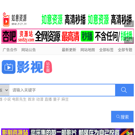
广告
广告
广告合作
网站公告
最新更新
网站地图
全部标签
全部专题
器
小说
电影先生
首涂
动漫
直播
量子
麻豆
搜索