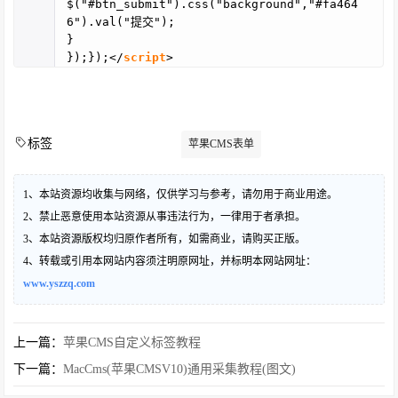
$("#btn_submit").css("background","#fa464
6").val("提交");
}
});});</
script
>
标签
苹果CMS表单
1、本站资源均收集与网络，仅供学习与参考，请勿用于商业用途。
2、禁止恶意使用本站资源从事违法行为，一律用于者承担。
3、本站资源版权均归原作者所有，如需商业，请购买正版。
4、转载或引用本网站内容须注明原网址，并标明本网站网址：
www.yszzq.com
上一篇：
苹果CMS自定义标签教程
下一篇：
MacCms(苹果CMSV10)通用采集教程(图文)