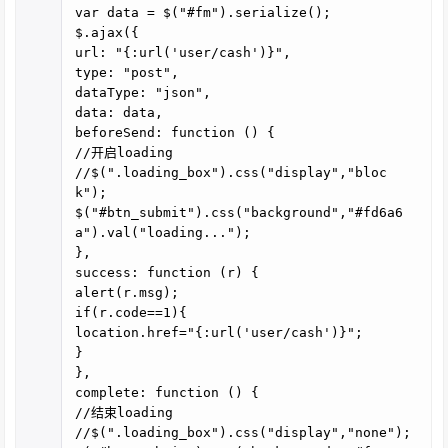
var data = $("#fm").serialize();
$.ajax({
url: "{:url('user/cash')}",
type: "post",
dataType: "json",
data: data,
beforeSend: function () {
//开启loading
//$(".loading_box").css("display","bloc
k");
$("#btn_submit").css("background","#fd6a6
a").val("loading...");
},
success: function (r) {
alert(r.msg);
if(r.code==1){
location.href="{:url('user/cash')}";
}
},
complete: function () {
//结束loading
//$(".loading_box").css("display","none");