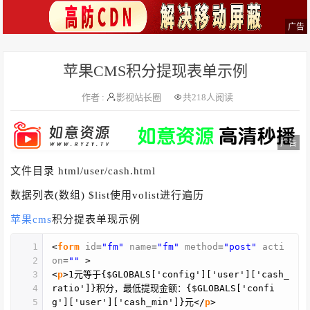
广告
苹果CMS积分提现表单示例
作者 :
影视站长圈
共
218人阅读
广告
文件目录 html/user/cash.html
数据列表(数组) $list使用volist进行遍历
苹果cms
积分提表单现示例
1
<
form
id
=
"fm"
name
=
"fm"
method
=
"post"
acti
2
on
=
""
>
3
<
p
>1元等于{$GLOBALS['config']['user']['cash_
4
ratio']}积分，最低提现金额：{$GLOBALS['confi
5
g']['user']['cash_min']}元</
p
>