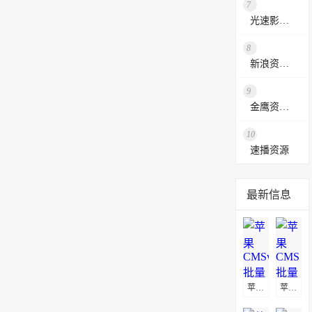
7
光速影视资源站
8
新浪资源采集网
9
金鹰资源网
10
速播资源
最新信息
苹果CMSv10批量替换播放地址教程
苹果CMS批量替换播放地址及图片地址方法