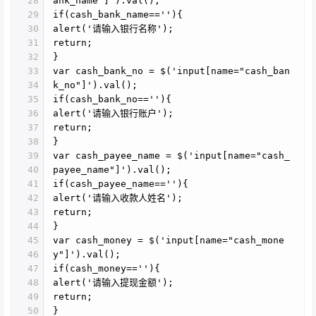
28
ank_name"]').val();
29
if(cash_bank_name==''){
30
alert('请输入银行名称');
31
return;
32
}
33
var cash_bank_no = $('input[name="cash_ban
34
k_no"]').val();
35
if(cash_bank_no==''){
36
alert('请输入银行账户');
37
return;
38
}
39
var cash_payee_name = $('input[name="cash_
40
payee_name"]').val();
41
if(cash_payee_name==''){
42
alert('请输入收款人姓名');
43
return;
44
}
45
var cash_money = $('input[name="cash_mone
46
y"]').val();
47
if(cash_money==''){
48
alert('请输入提现金额');
49
return;
50
}