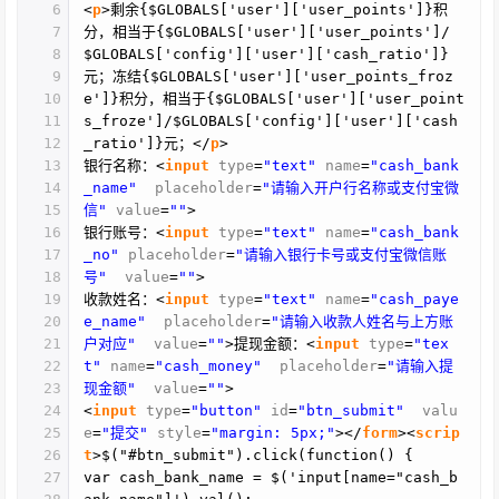
6
<
p
>剩余{$GLOBALS['user']['user_points']}积
7
分，相当于{$GLOBALS['user']['user_points']/
8
$GLOBALS['config']['user']['cash_ratio']}
9
元；冻结{$GLOBALS['user']['user_points_froz
10
e']}积分，相当于{$GLOBALS['user']['user_point
11
s_froze']/$GLOBALS['config']['user']['cash
12
_ratio']}元；</
p
>
13
银行名称：<
input
type
=
"text"
name
=
"cash_bank
14
_name"
placeholder
=
"请输入开户行名称或支付宝微
15
信"
value
=
""
>
16
银行账号：<
input
type
=
"text"
name
=
"cash_bank
17
_no"
placeholder
=
"请输入银行卡号或支付宝微信账
18
号"
value
=
""
>
19
收款姓名：<
input
type
=
"text"
name
=
"cash_paye
20
e_name"
placeholder
=
"请输入收款人姓名与上方账
21
户对应"
value
=
""
>提现金额：<
input
type
=
"tex
22
t"
name
=
"cash_money"
placeholder
=
"请输入提
23
现金额"
value
=
""
>
24
<
input
type
=
"button"
id
=
"btn_submit"
valu
25
e
=
"提交"
style
=
"margin: 5px;"
></
form
><
scrip
26
t
>$("#btn_submit").click(function() {
27
var cash_bank_name = $('input[name="cash_b