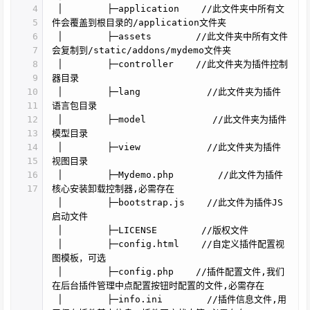
4
│ ├─application //此文件夹中所有文
5
件会覆盖到根目录的/application文件夹
6
│ ├─assets //此文件夹中所有文件
7
会复制到/static/addons/mydemo文件夹
8
│ ├─controller //此文件夹为插件控制
9
器目录
10
│ ├─lang //此文件夹为插件
11
语言包目录
12
│ ├─model //此文件夹为插件
13
模型目录
14
│ ├─view //此文件夹为插件
15
视图目录
16
│ ├─Mydemo.php //此文件为插件
17
核心安装卸载控制器,必需存在
│ ├─bootstrap.js //此文件为插件JS
启动文件
│ ├─LICENSE //版权文件
│ ├─config.html //自定义插件配置视
图模板，可选
│ ├─config.php //插件配置文件,我们
在后台插件管理中点配置按钮时配置的文件,必需存在
│ ├─info.ini //插件信息文件,用