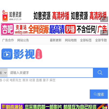
广告
广告
广告合作
网站公告
最新更新
网站地图
全部标签
全部专题
器
小说
电影先生
首涂
动漫
直播
量子
麻豆
搜索