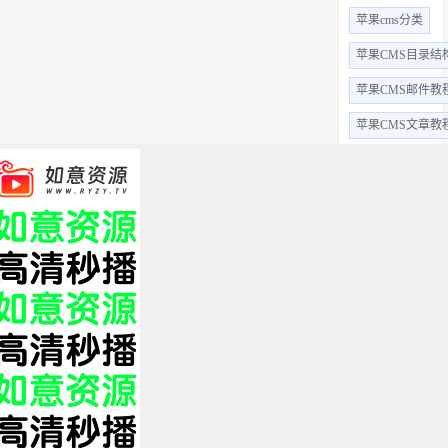
苹果cms分类
苹果CMS目录结
苹果CMS邮件教
苹果CMS文章教
苹果CMS视频教
苹果CMS用户教
苹果CMS字段
苹果cms采集
苹果cms后台
全部标签 +
关于我们
免责申明
帮助中心
XML
HTML
TXT
Copyright © 2019 影视站长圈 www.yszzq.com 版权所有