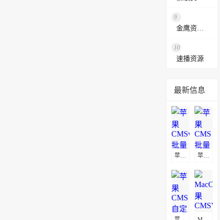
9
金鹰资源网
10
速播资源
最新信息
苹果CMSv10批量替换播放地址教程
苹果CMS批量替换播放地址及图片地址方法
苹果CMS自定义页面不显示解决方法
MacCms(苹果CMSV8)通用采集教程(图文)