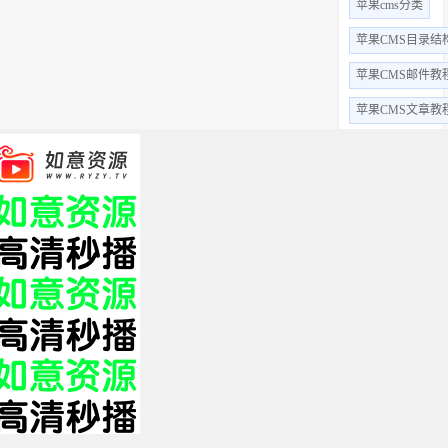
苹果cms分类
苹果CMS目录结
苹果CMS邮件教
苹果CMS文章教
苹果CMS视频教
苹果CMS用户教
苹果CMS字段
苹果cms采集
苹果cms后台
全部标签 +
关于我们
免责申明
帮助中心
XML
HTML
TXT
Copyright © 2019 影视站长圈 www.yszzq.com 版权所有