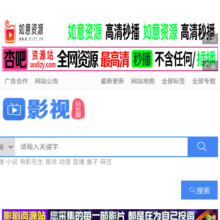
广告
广告
广告合作
网站公告
最新更新
网站地图
全部标签
全部专题
器
小说
电影先生
首涂
动漫
直播
量子
麻豆
搜索