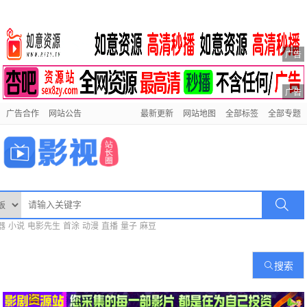
广告
广告
广告合作
网站公告
最新更新
网站地图
全部标签
全部专题
器
小说
电影先生
首涂
动漫
直播
量子
麻豆
搜索