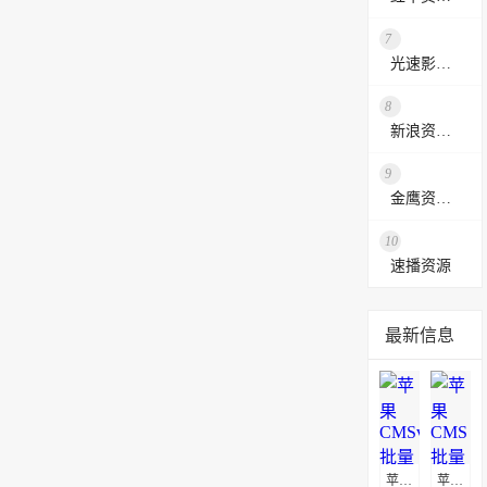
7
光速影视资源站
8
新浪资源采集网
9
金鹰资源网
10
速播资源
最新信息
苹果CMSv10批量替换播放地址教程
苹果CMS批量替换播放地址及图片地址方法