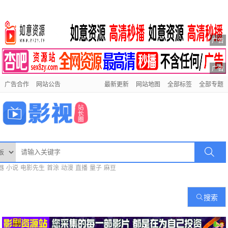
广告
广告
广告合作
网站公告
最新更新
网站地图
全部标签
全部专题
器
小说
电影先生
首涂
动漫
直播
量子
麻豆
搜索