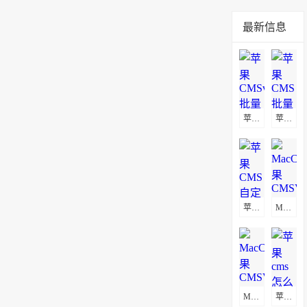
最新信息
苹果CMSv10批量替换播放地址教程
苹果CMS批量替换播放地址及图片地址方法
苹果CMS自定义页面不显示解决方法
MacCms(苹果CMSV8)通用采集教程(图文)
MacCms(苹果CMSV10)通用采集教程(图文)
苹果cms怎么更换logo