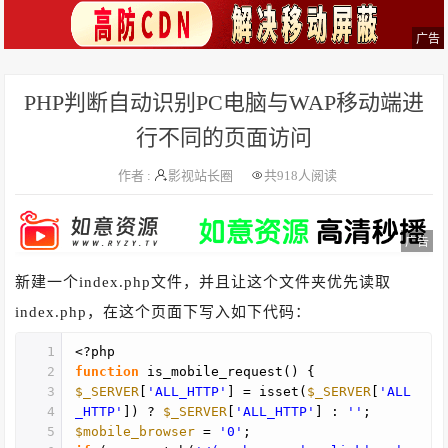
广告
PHP判断自动识别PC电脑与WAP移动端进
行不同的页面访问
作者 :
影视站长圈
共
918人阅读
广告
新建一个index.php文件，并且让这个文件夹优先读取
index.php，在这个页面下写入如下代码：
1
<?php
2
function
is_mobile_request() {
3
$_SERVER
[
'ALL_HTTP'
] = isset(
$_SERVER
[
'ALL
4
_HTTP'
]) ?
$_SERVER
[
'ALL_HTTP'
] :
''
;
5
$mobile_browser
=
'0'
;