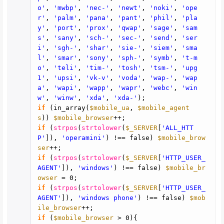
o'
,
'mwbp'
,
'nec-'
,
'newt'
,
'noki'
,
'ope
r'
,
'palm'
,
'pana'
,
'pant'
,
'phil'
,
'pla
y'
,
'port'
,
'prox'
,
'qwap'
,
'sage'
,
'sam
s'
,
'sany'
,
'sch-'
,
'sec-'
,
'send'
,
'ser
i'
,
'sgh-'
,
'shar'
,
'sie-'
,
'siem'
,
'sma
l'
,
'smar'
,
'sony'
,
'sph-'
,
'symb'
,
't-m
o'
,
'teli'
,
'tim-'
,
'tosh'
,
'tsm-'
,
'upg
1'
,
'upsi'
,
'vk-v'
,
'voda'
,
'wap-'
,
'wap
a'
,
'wapi'
,
'wapp'
,
'wapr'
,
'webc'
,
'win
w'
,
'winw'
,
'xda'
,
'xda-'
);
if
(in_array(
$mobile_ua
,
$mobile_agent
s
))
$mobile_browser
++;
if
(
strpos
(
strtolower
(
$_SERVER
[
'ALL_HTT
P'
]),
'operamini'
) !== false)
$mobile_brow
ser
++;
if
(
strpos
(
strtolower
(
$_SERVER
[
'HTTP_USER_
AGENT'
]),
'windows'
) !== false)
$mobile_br
owser
= 0;
if
(
strpos
(
strtolower
(
$_SERVER
[
'HTTP_USER_
AGENT'
]),
'windows phone'
) !== false)
$mob
ile_browser
++;
if
(
$mobile_browser
> 0){