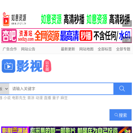
广告
广告
广告合作
网站公告
最新更新
网站地图
全部标签
全部专题
器
小说
电影先生
首涂
动漫
直播
量子
麻豆
搜索