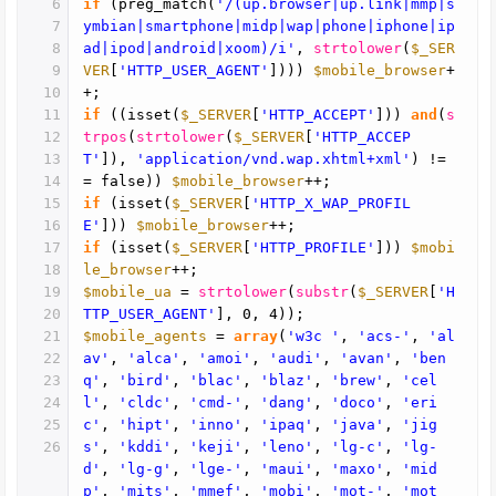
6
if
(preg_match(
'/(up.browser|up.link|mmp|s
7
ymbian|smartphone|midp|wap|phone|iphone|ip
8
ad|ipod|android|xoom)/i'
,
strtolower
(
$_SER
9
VER
[
'HTTP_USER_AGENT'
])))
$mobile_browser
+
10
+;
11
if
((isset(
$_SERVER
[
'HTTP_ACCEPT'
]))
and
(
s
12
trpos
(
strtolower
(
$_SERVER
[
'HTTP_ACCEP
13
T'
]),
'application/vnd.wap.xhtml+xml'
) !=
14
= false))
$mobile_browser
++;
15
if
(isset(
$_SERVER
[
'HTTP_X_WAP_PROFIL
16
E'
]))
$mobile_browser
++;
17
if
(isset(
$_SERVER
[
'HTTP_PROFILE'
]))
$mobi
18
le_browser
++;
19
$mobile_ua
=
strtolower
(
substr
(
$_SERVER
[
'H
20
TTP_USER_AGENT'
], 0, 4));
21
$mobile_agents
=
array
(
'w3c '
,
'acs-'
,
'al
22
av'
,
'alca'
,
'amoi'
,
'audi'
,
'avan'
,
'ben
23
q'
,
'bird'
,
'blac'
,
'blaz'
,
'brew'
,
'cel
24
l'
,
'cldc'
,
'cmd-'
,
'dang'
,
'doco'
,
'eri
25
c'
,
'hipt'
,
'inno'
,
'ipaq'
,
'java'
,
'jig
26
s'
,
'kddi'
,
'keji'
,
'leno'
,
'lg-c'
,
'lg-
d'
,
'lg-g'
,
'lge-'
,
'maui'
,
'maxo'
,
'mid
p'
,
'mits'
,
'mmef'
,
'mobi'
,
'mot-'
,
'mot