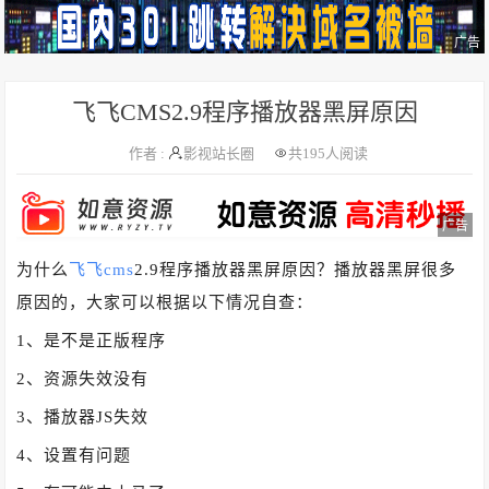
广告
飞飞CMS2.9程序播放器黑屏原因
作者 :
影视站长圈
共
195人阅读
广告
为什么
飞飞cms
2.9程序播放器黑屏原因？播放器黑屏很多
原因的，大家可以根据以下情况自查：
1、是不是正版程序
2、资源失效没有
3、播放器JS失效
4、设置有问题