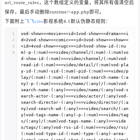
url_route_rules，这个数组定义的变量，将其所有值清空后
保存，最后手动删除runtime/~app.php即可。
下面附上
飞飞cms
影视系统4.1默认伪静态规则：
1
vod-show===movie===id=1vod-show===drama===i
2
d=2vod-show===comic===id=3vod-show===show==
3
=id=4vod-show===ugc===id=5vod-show-id-(:nu
4
m)-p-(:num)===video/channel/(:num)-(:num)vo
d-show-id-(:num)===video/channel/(:num)vod-
read-id-(:num)===video/detail/(:num)vod-pla
y-id-(:num)-sid-(:num)-pid-(:num)===video/p
lay/(:num)-(:num)-(:num)vod-search-name-(:a
ny)-p-(:num)===video/name/(:any)/(:num)vod-
search-name-(:any)===video/name/(:any)vod-s
earch-actor-(:any)===video/actor/(:any)vod-
search-director-(:any)===video/director/(:a
ny)vod-search-wd-(:any)===video/search/(:an
y)vod-tags-name-(:any)-p-(:num)===video/tag
s/(:any)/(:num)vod-tags-name-(:any)===vide
o/tags/(:any)vod-rss-id-(:num)===video/rss/
(:num)vod-type-id-(:num)-type-(:any)-area-
(:any)-year-(:any)-star-(:any)-state-(:any)