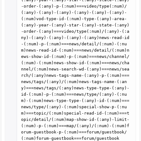
-order-(:any)-p-(:num)===video/type(:num)/
(:any)-(:any)-(:any)-(:any)-(:any)-(:any)-
(:num)vod-type-id-(:num)-type-(:any)-area-
(:any)-year-(:any)-star-(:any)-state-(:any)
-order-(:any)===video/type(:num)/(:any)-(:a
ny)-(:any)-(:any)-(:any)-(:any)news-read-id
-(:num)-p-(:num)===news/detail/(:num)-(:nu
m)news-read-id-(:num)===news/detail/(:num)n
ews-show-id-(:num)-p-(:num)===news/channel/
(:num)-(:num)news-show-id-(:num)===news/cha
nnel/(:num)news-search-wd-(:any)===news/sea
rch/(:any)news-tags-name-(:any)-p-(:num)===
news/tags/(:any)/(:num)news-tags-name-(:an
y)===news/tags/(:any)news-type-type-(:any)-
id-(:num)-p-(:num)===news/type/(:any)-(:nu
m)-(:num)news-type-type-(:any)-id-(:num)===
news/type/(:any)-(:num)special-show-p-(:nu
m)===topic/(:num)special-read-id-(:num)===t
opic/detail/(:num)map-show-id-(:any)-limit-
(:num)-p-(:num)===map/(:any)/(:num)-(:num)f
orum-guestbook-p-(:num)===forum/guestbook/
(:num)forum-guestbook===forum/guestbook