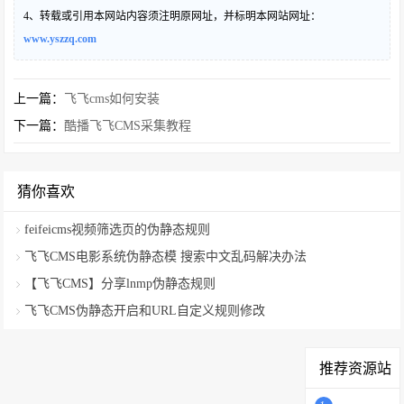
4、转载或引用本网站内容须注明原网址，并标明本网站网址：
www.yszzq.com
上一篇：
飞飞cms如何安装
下一篇：
酷播飞飞CMS采集教程
猜你喜欢
feifeicms视频筛选页的伪静态规则
飞飞CMS电影系统伪静态模 搜索中文乱码解决办法
【飞飞CMS】分享lnmp伪静态规则
飞飞CMS伪静态开启和URL自定义规则修改
推荐资源站