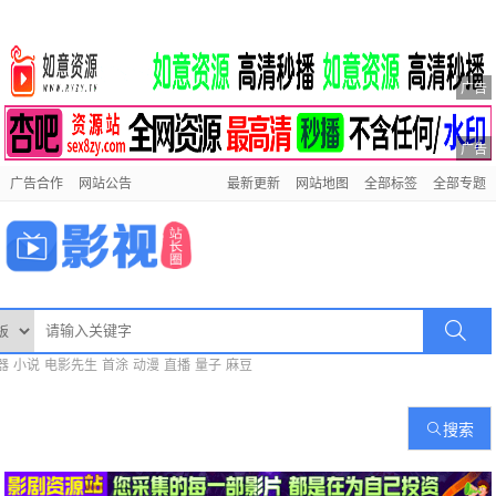
广告
广告
广告合作
网站公告
最新更新
网站地图
全部标签
全部专题
器
小说
电影先生
首涂
动漫
直播
量子
麻豆
搜索