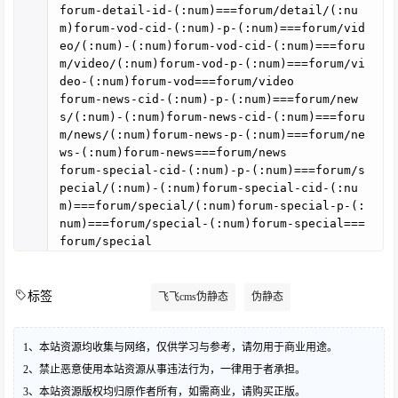
forum-detail-id-(:num)===forum/detail/(:nu
m)forum-vod-cid-(:num)-p-(:num)===forum/vid
eo/(:num)-(:num)forum-vod-cid-(:num)===foru
m/video/(:num)forum-vod-p-(:num)===forum/vi
deo-(:num)forum-vod===forum/video
forum-news-cid-(:num)-p-(:num)===forum/new
s/(:num)-(:num)forum-news-cid-(:num)===foru
m/news/(:num)forum-news-p-(:num)===forum/ne
ws-(:num)forum-news===forum/news
forum-special-cid-(:num)-p-(:num)===forum/s
pecial/(:num)-(:num)forum-special-cid-(:nu
m)===forum/special/(:num)forum-special-p-(:
num)===forum/special-(:num)forum-special===
forum/special
标签
飞飞cms伪静态
伪静态
1、本站资源均收集与网络，仅供学习与参考，请勿用于商业用途。
2、禁止恶意使用本站资源从事违法行为，一律用于者承担。
3、本站资源版权均归原作者所有，如需商业，请购买正版。