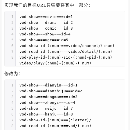
实现我们的目标URL只需要将其中一部分：
1
vod-show===movie===id=1
2
vod-show===drama===id=2
3
vod-show===comic===id=3
4
vod-show===show===id=4
5
vod-show===ugc===id=5
6
vod-show-id-(:num)===video/channel/(:num)
7
vod-read-id-(:num)===video/detail/(:num)
8
vod-play-id-(:num)-sid-(:num)-pid-(:num)===
video/play/(:num)-(:num)-(:num)
修改为：
1
vod-show===dianyin===id=1
2
vod-show===dianshiju===id=2
3
vod-show===dongman===id=3
4
vod-show===zhonyi===id=4
5
vod-show===meiju===id=7
6
vod-show===hanju===id=8
7
vod-show-id-(:num)===(:letter)/
8
vod-read-id-(:num)===vod/(:num)