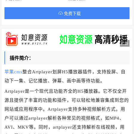
免费下载
广告
插件简介：
苹果cms
整合Artplayer划屏H5播放器插件，支持投屏、自
动下一集、记忆播放、弹幕、画中画等待功能。
Artplayer是一个现代且功能齐全的H5播放器。它不仅全开
源且提供了丰富的功能和插件，可以轻松地兼容集成到您的
网站或应用程序中。Artplayer支持多种视频解析方式。用
户可以通过artplayer解析各种常见的视频格式，如MP4、
AVI、MKV等。同时，artplayer还支持解析在线视频，用