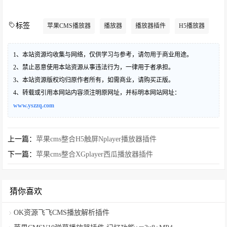
标签
苹果CMS播放器
播放器
播放器插件
H5播放器
1、本站资源均收集与网络，仅供学习与参考，请勿用于商业用途。
2、禁止恶意使用本站资源从事违法行为，一律用于者承担。
3、本站资源版权均归原作者所有，如需商业，请购买正版。
4、转载或引用本网站内容须注明原网址，并标明本网站网址：
www.yszzq.com
上一篇：
苹果cms整合H5触屏Nplayer播放器插件
下一篇：
苹果cms整合XGplayer西瓜播放器插件
猜你喜欢
OK资源飞飞CMS播放解析插件