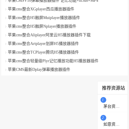
苹果CMSV10弹幕播放器插件 记忆功能+m3u8+MP4
苹果cms整合XGplayer西瓜播放器插件
苹果cms整合H5触屏Muiplayer播放器插件
苹果cms整合H5触屏Nplayer播放器插件
苹果cms整合Aliplayer阿里云H5播放器插件下载
苹果cms整合Artplayer划屏H5播放器插件
苹果cms整合TCPlayer腾讯H5播放器插件
苹果cms整合轻量级Plyr记忆播放功能H5播放器插件
苹果CMS最新Dplay弹幕播放器插件
推荐资源站
1
茅台资源站
2
如意资源网