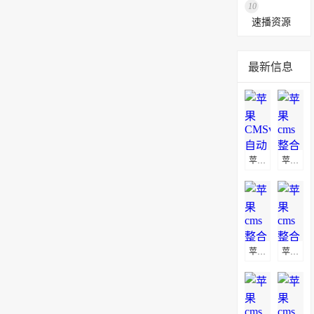
10
速播资源
最新信息
苹果CMSv10自动创建分类和添加资源站插件
苹果cms整合轻量级Plyr记忆播放功能H5播放器插件
苹果cms整合TCPlayer腾讯H5播放器插件
苹果cms整合Aliplayer阿里云H5播放器插件下载